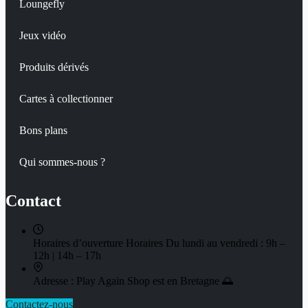
Loungefly
Jeux vidéo
Produits dérivés
Cartes à collectionner
Bons plans
Qui sommes-nous ?
Contact
Horaires d’ouverture
Horaires Du lundi au vendredi : 9h –
12h | 14h – 17h
Adresse :
Play Again Shop est en Bretagne 🌅
Contactez-nous