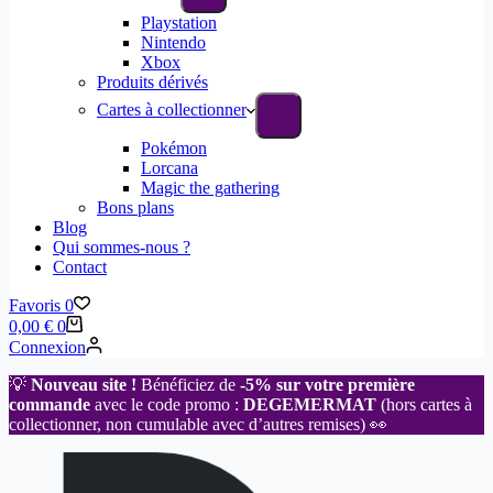
Playstation
Nintendo
Xbox
Produits dérivés
Cartes à collectionner
Pokémon
Lorcana
Magic the gathering
Bons plans
Blog
Qui sommes-nous ?
Contact
Favoris
0
0,00
€
0
Connexion
💡
Nouveau site !
Bénéficiez de
-5% sur votre première
commande
avec le code promo :
DEGEMERMAT
(hors cartes à
collectionner, non cumulable avec d’autres remises) 👀