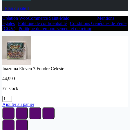
[ Plan du site ]
Création WooCommerce Saint-Malo
par WP Alex |
Mentions
légales
|
Politique de confidentialité
|
Conditions Générales de Vente
(CGV)
|
Politique de remboursement et de retour
Inazuma Eleven 3 Foudre Celeste
44,99
€
En stock
Ajouter au panier