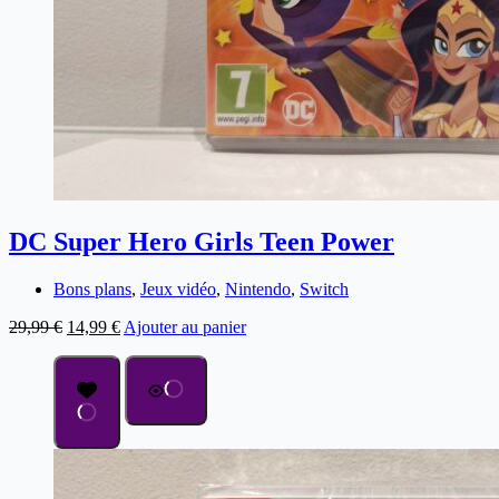
DC Super Hero Girls Teen Power
Bons plans
,
Jeux vidéo
,
Nintendo
,
Switch
29,99
€
14,99
€
Ajouter au panier