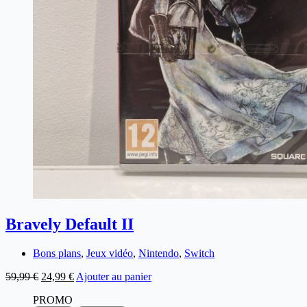
Bravely Default II
Bons plans
,
Jeux vidéo
,
Nintendo
,
Switch
59,99
€
24,99
€
Ajouter au panier
PROMO