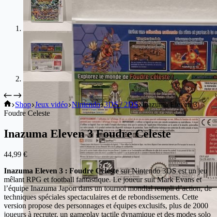
Shop
Jeux vidéo
Nintendo
3DS / 2DS
Inazuma Eleven 3
Foudre Celeste
Inazuma Eleven 3 Foudre Celeste
44,99
€
Inazuma Eleven 3 : Foudre Céleste
sur Nintendo 3DS est un jeu
mêlant RPG et football fantastique. Le joueur suit Mark Evans et
l’équipe Inazuma Japon dans un tournoi mondial rempli d’action, de
techniques spéciales spectaculaires et de rebondissements. Cette
version propose des personnages et équipes exclusifs, plus de 2000
joueurs à recruter, un gameplay tactile dynamique et des modes solo