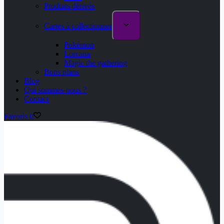
Produits dérivés
Cartes à collectionner
Pokémon
Lorcana
Magic the gathering
Bons plans
Blog
Qui sommes-nous ?
Contact
Favoris
0