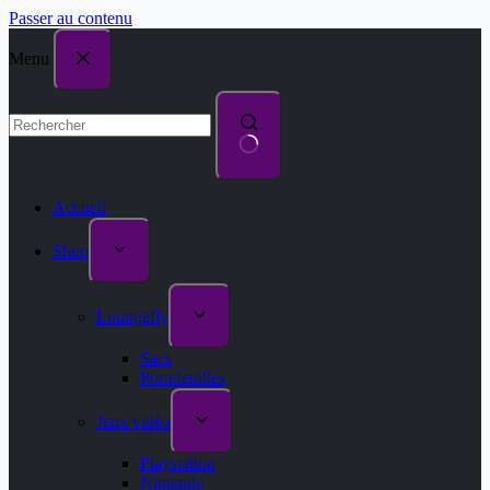
Passer au contenu
Menu
Accueil
Shop
Loungefly
Sacs
Portefeuilles
Jeux vidéo
Playstation
Nintendo