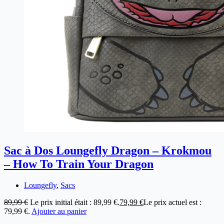
Sac à Dos Loungefly Dragon – Krokmou
– How To Train Your Dragon
Loungefly
,
Sacs
89,99
€
Le prix initial était : 89,99 €.
79,99
€
Le prix actuel est :
79,99 €.
Ajouter au panier