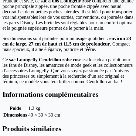
Pratique et stylé, ce
sac à dos Loungefly rose
comprend une grande
poche principale zippée, une poche frontale zippée avec nœud
décoratif et deux petites poches latérales. Il est idéal pour transporter
vos indispensables lors de vos sorties, conventions, ou journées dans
les parcs Disney. Les bretelles sont réglables pour un confort optimal
et la poignée supérieure permet de le porter à la main.
Ses dimensions sont parfaites pour un usage quotidien :
environ 23
cm de large, 27 cm de haut et 11,5 cm de profondeur
. Compact
mais spacieux, il allie élégance, praticité et féérie.
Ce
sac Loungefly Cendrillon robe rose
est le cadeau parfait pour
les fans de Disney, les amatrices de mode geek et les collectionneurs
d’accessoires Loungefly. Que vous soyez passionnée par l’univers
des princesses ou simplement à la recherche d’un sac original et
féminin, ce modèle vous fera briller comme Cendrillon au bal !
Informations complémentaires
Poids
1,2 kg
Dimensions
40 × 30 × 30 cm
Produits similaires