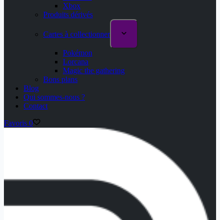
Xbox
Produits dérivés
Cartes à collectionner
Pokémon
Lorcana
Magic the gathering
Bons plans
Blog
Qui sommes-nous ?
Contact
Favoris
0