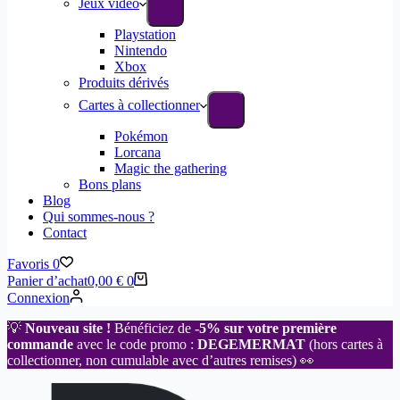
Jeux vidéo
Playstation
Nintendo
Xbox
Produits dérivés
Cartes à collectionner
Pokémon
Lorcana
Magic the gathering
Bons plans
Blog
Qui sommes-nous ?
Contact
Favoris
0
Panier d’achat
0,00
€
0
Connexion
💡
Nouveau site !
Bénéficiez de
-5% sur votre première
commande
avec le code promo :
DEGEMERMAT
(hors cartes à
collectionner, non cumulable avec d’autres remises) 👀