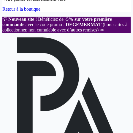
Retour à la boutique
💡
Nouveau site !
Bénéficiez de
-5% sur votre première
commande
avec le code promo :
DEGEMERMAT
(hors cartes à
collectionner, non cumulable avec d’autres remises) 👀